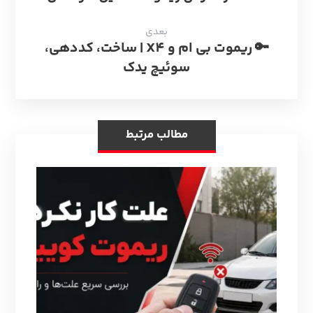
بعدی
🔑 ریموت بی ام و X4 | ساخت، کددهی،
سوئیچ یدک
مطالب مرتبط