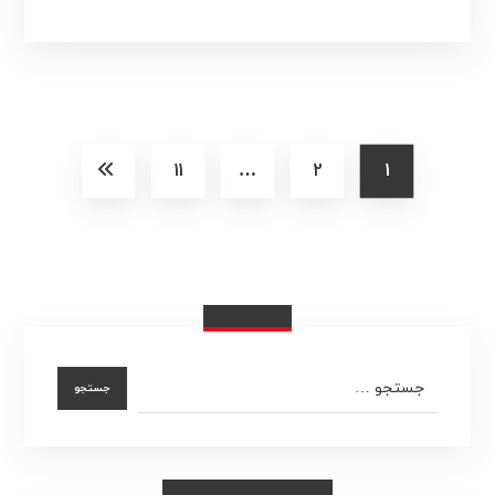
11
…
2
1