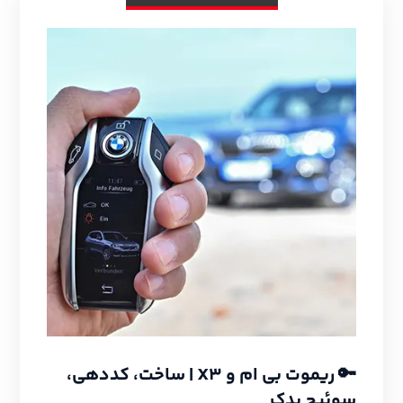
🔑 ریموت بی ام و X3 | ساخت، کددهی،
سوئیچ یدک