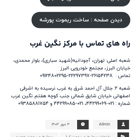
دیدن صفحه : ساخت ریموت پورشه
راه های تماس با مرکز نگین غرب
شعبه اصلی: تهران، آجودانیه(شهید سباری)، بلوار محمدی،
خیابان البرز، مجتمع خودرویی البرز
تماس : 26154238-22297397-09124802295
شعبه 2: جلال آل احمد شرق به غرب نرسیده به اشرفی
اصفهانی خیابان شایق شمالی جنب کوچه هفتم نگین غرب
شماره : 021-44299069، 021-44299085 و 09385881754
Admin
۳ مهر ۱۴۰۳