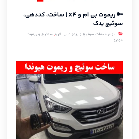
🔑 ریموت بی ام و X4 | ساخت، کددهی،
سوئیچ یدک
انواع خدمات سوئیچ و ریموت بی ام و
,
سوئیچ و ریموت
خودرو