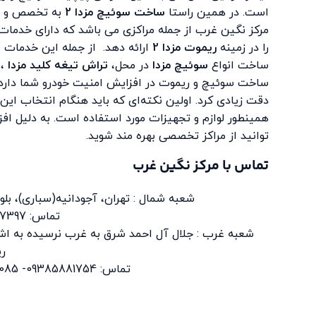
است. در همین راستا
ساخت سوئیچ مزدا 2
به تخصص و تجر
مرکز نگین غرب از جمله مراکزی می باشد که دارای خدمات 
را در زمینه
ریموت مزدا 2
ارائه دهد. از جمله این خدمات 
ساخت انواع
سوئیچ مزدا
در محل،
تراش تیغه کلید مزدا
،
ساخت سوئیچ و ریموت در افزایش امنیت خودرو شما دارد
دقت زیادی کرد. اولین نکته‌ای که باید هنگام انتخاب این
همینطور لوازم و تجهیزات مورد استفاده است. به دلیل ا
توانید از مراکز تخصصی بهره مند شوید.
تماس با مرکز نگین غرب
شعبه شمال : تهران، آجودانیه(سباری)، بلو
تماس: 22297397 – 26103079
شعبه غرب : جلال آل احمد شرق به غرب نرسیده به ا
ر
تماس: 09385881754- 44299085-44299069- 09124802295