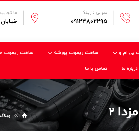
سوالی دارید؟
ما کجاییم
09124802295
خیابان 
بی ام و
ساخت ریموت پورشه
ساخت ریموت هی
درباره ما
تماس با ما
دا 2
وبلاگ